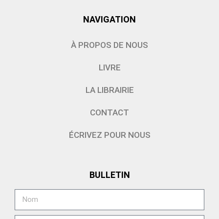
NAVIGATION
À PROPOS DE NOUS
LIVRE
LA LIBRAIRIE
CONTACT
ÉCRIVEZ POUR NOUS
BULLETIN