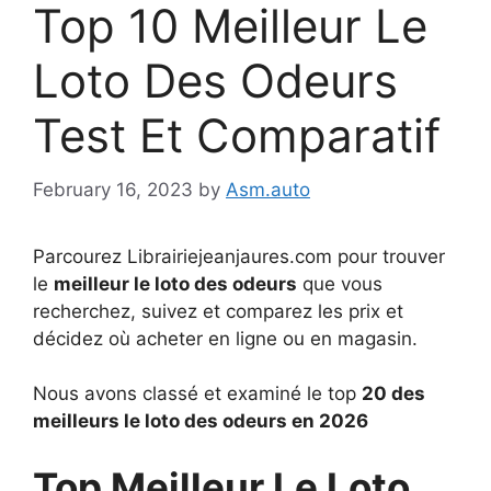
Top 10 Meilleur Le
Loto Des Odeurs
Test Et Comparatif
February 16, 2023
by
Asm.auto
Parcourez Librairiejeanjaures.com pour trouver
le
meilleur le loto des odeurs
que vous
recherchez, suivez et comparez les prix et
décidez où acheter en ligne ou en magasin.
Nous avons classé et examiné le top
20 des
meilleurs le loto des odeurs en 2026
Top Meilleur Le Loto