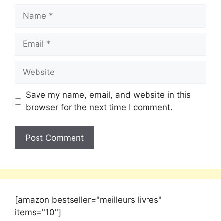
Save my name, email, and website in this
browser for the next time I comment.
[amazon bestseller="meilleurs livres"
items="10"]