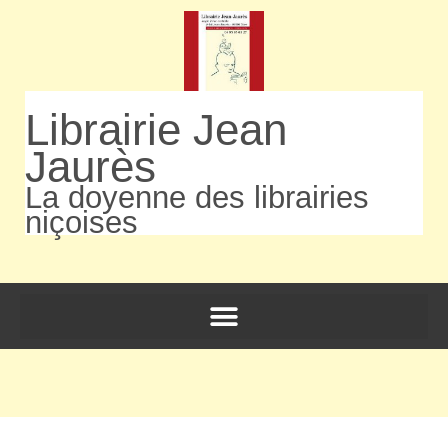
Librairie Jean
Jaurès
La doyenne des librairies
niçoises