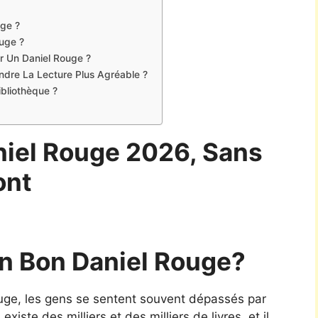
uge ?
uge ?
er Un Daniel Rouge ?
Rendre La Lecture Plus Agréable ?
bliothèque ?
niel Rouge 2026, Sans
ont
n Bon Daniel Rouge?
rouge, les gens se sentent souvent dépassés par
xiste des milliers et des milliers de livres, et il