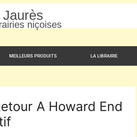
n Jaurès
airies niçoises
MEILLEURS PRODUITS
LA LIBRAIRIE
 Retour A Howard End
if