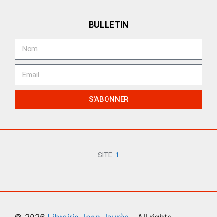
BULLETIN
S'ABONNER
SITE:
1
© 2026
Librairie Jean Jaurès
- All rights