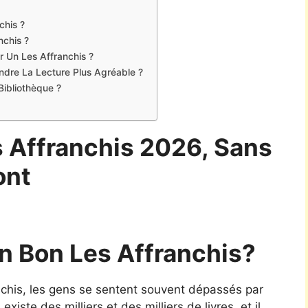
chis ?
nchis ?
r Un Les Affranchis ?
Rendre La Lecture Plus Agréable ?
Bibliothèque ?
s Affranchis 2026, Sans
ont
 Bon Les Affranchis?
ranchis, les gens se sentent souvent dépassés par
xiste des milliers et des milliers de livres, et il