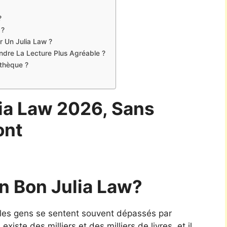
?
 ?
r Un Julia Law ?
Rendre La Lecture Plus Agréable ?
othèque ?
lia Law 2026, Sans
ont
n Bon Julia Law?
aw, les gens se sentent souvent dépassés par
xiste des milliers et des milliers de livres, et il