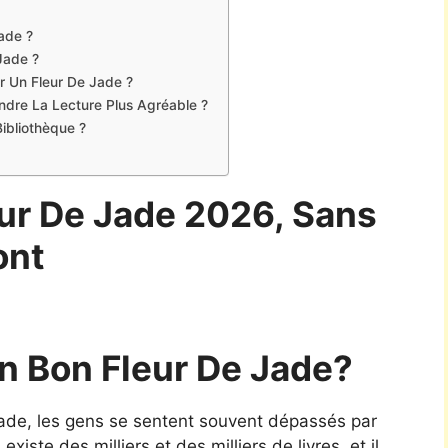
ade ?
Jade ?
er Un Fleur De Jade ?
Rendre La Lecture Plus Agréable ?
ibliothèque ?
eur De Jade 2026, Sans
ont
 Bon Fleur De Jade?
e jade, les gens se sentent souvent dépassés par
xiste des milliers et des milliers de livres, et il