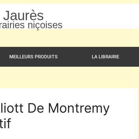
n Jaurès
airies niçoises
MEILLEURS PRODUITS
LA LIBRAIRIE
Eliott De Montremy
if