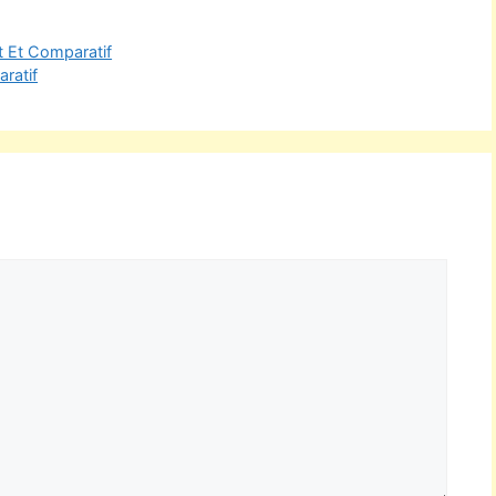
t Et Comparatif
ratif