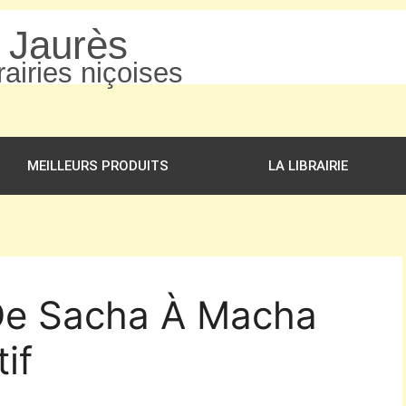
n Jaurès
airies niçoises
MEILLEURS PRODUITS
LA LIBRAIRIE
 De Sacha À Macha
if