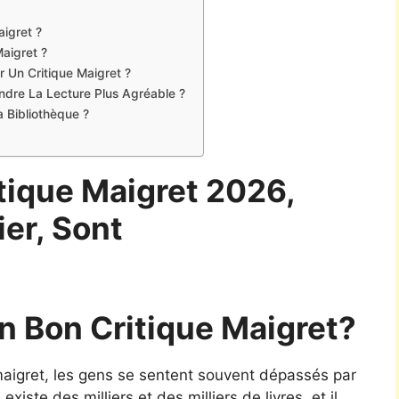
igret ?
aigret ?
r Un Critique Maigret ?
Rendre La Lecture Plus Agréable ?
 Bibliothèque ?
tique Maigret 2026,
ier, Sont
 Bon Critique Maigret?
e maigret, les gens se sentent souvent dépassés par
xiste des milliers et des milliers de livres, et il