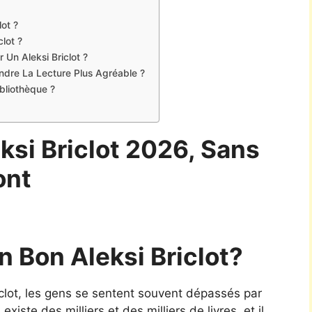
ot ?
lot ?
 Un Aleksi Briclot ?
Rendre La Lecture Plus Agréable ?
bliothèque ?
ksi Briclot 2026, Sans
ont
 Bon Aleksi Briclot?
briclot, les gens se sentent souvent dépassés par
xiste des milliers et des milliers de livres, et il