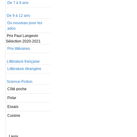
De 7 à 9 ans
De 9 à 12 ans
Du nouveau pour les
ados
Prix Paul Langevin
Sélection 2020-2021
Prix littéraires
Littérature française
Littérature étrangère
Science-Fiction
Côté poche
Polar
Essais
Cuisine
Liens