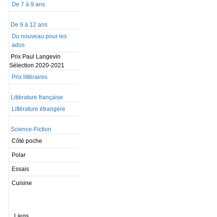
De 7 à 9 ans
De 9 à 12 ans
Du nouveau pour les
ados
Prix Paul Langevin
Sélection 2020-2021
Prix littéraires
Littérature française
Littérature étrangère
Science-Fiction
Côté poche
Polar
Essais
Cuisine
Liens